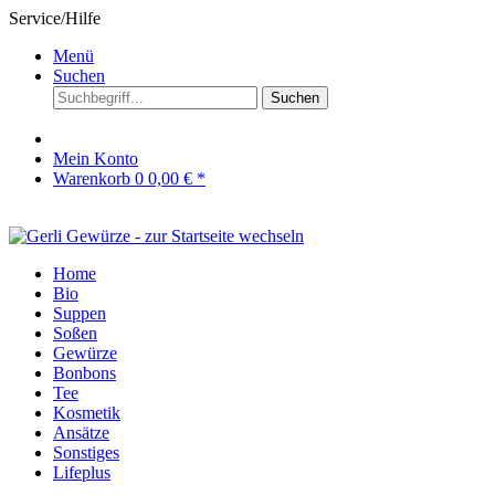
Service/Hilfe
Menü
Suchen
Suchen
Mein Konto
Warenkorb
0
0,00 € *
Home
Bio
Suppen
Soßen
Gewürze
Bonbons
Tee
Kosmetik
Ansätze
Sonstiges
Lifeplus