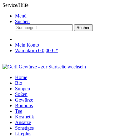
Service/Hilfe
Menü
Suchen
Suchen
Mein Konto
Warenkorb
0
0,00 € *
Home
Bio
Suppen
Soßen
Gewürze
Bonbons
Tee
Kosmetik
Ansätze
Sonstiges
Lifeplus