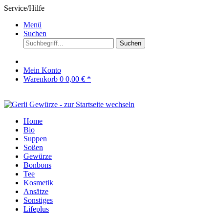
Service/Hilfe
Menü
Suchen
Suchen
Mein Konto
Warenkorb
0
0,00 € *
Home
Bio
Suppen
Soßen
Gewürze
Bonbons
Tee
Kosmetik
Ansätze
Sonstiges
Lifeplus