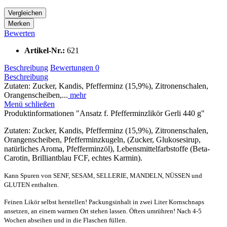
Vergleichen
Merken
Bewerten
Artikel-Nr.:
621
Beschreibung
Bewertungen
0
Beschreibung
Zutaten: Zucker, Kandis, Pfefferminz (15,9%), Zitronenschalen,
Orangenscheiben,...
mehr
Menü schließen
Produktinformationen "Ansatz f. Pfefferminzlikör Gerli 440 g"
Zutaten: Zucker, Kandis, Pfefferminz (15,9%), Zitronenschalen,
Orangenscheiben, Pfefferminzkugeln, (Zucker, Glukosesirup,
natürliches Aroma, Pfefferminzöl), Lebensmittelfarbstoffe (Beta-
Carotin, Brilliantblau FCF, echtes Karmin).
Kann Spuren von SENF, SESAM, SELLERIE, MANDELN, NÜSSEN und
GLUTEN enthalten.
Feinen Likör selbst herstellen! Packungsinhalt in zwei Liter Kornschnaps
ansetzen, an einem warmen Ort stehen lassen. Öfters umrühren! Nach 4-5
Wochen abseihen und in die Flaschen füllen.