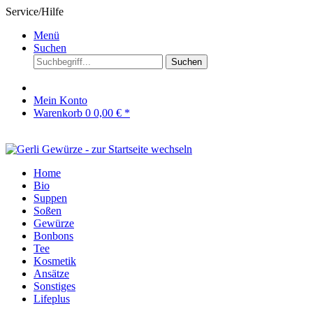
Service/Hilfe
Menü
Suchen
Suchen
Mein Konto
Warenkorb
0
0,00 € *
Home
Bio
Suppen
Soßen
Gewürze
Bonbons
Tee
Kosmetik
Ansätze
Sonstiges
Lifeplus